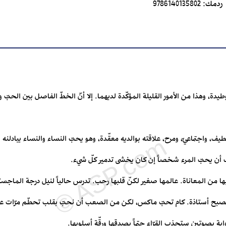
ردمك:
9786140135802
ة، وهذا من الأمور القليلة المؤكّدة لديهما. إلا أنّ الخطّ الفاصل بين الحبّ
، واجتماعيّ، ومرح، علاقته بوالديه معقّدة، وهو يحبّ النساء والنساء يبادلنه ال
أن يحبّ المرء شخصاً إن كان يخشى تدمير كلّ شيء.
 من المعاناة. عالمها صغير لكنّ قلبها رحب. تدرس حالياً لنيل درجة الماجستير
ها قد تصبح أستاذة. كام تحبّ ماكس، لكن من الصعب أن نحبّ بقلب تحطّم مرّات 
واية بصوتين ستجذب القرّاء حتماً بصدقها ورقّة أسلوبها.