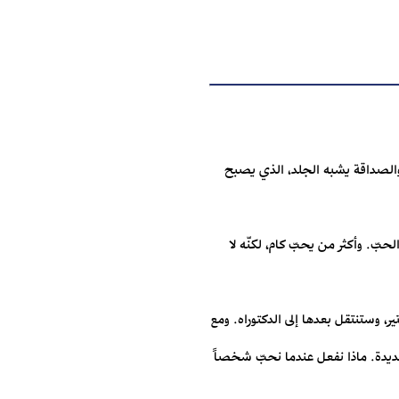
 والصداقة يشبه الجلد، الذي يصبح
حبّ. وأكثر من يحبّ كام، لكنّه لا
، وستنتقل بعدها إلى الدكتوراه. ومع
عديدة. ماذا نفعل عندما نحبّ شخصاً