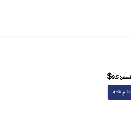
لسعر:
9.5$
اشترِ الكتاب