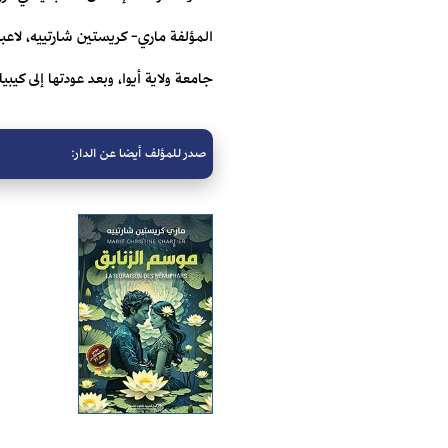
المؤلفة ماري- كريستين شارتييه، لاع
جامعة ولاية أيوا، وبعد عودتها إلى كيب
صدر للمؤلف أيضا عن الدار: