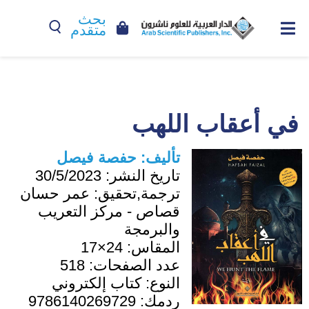
بحث
متقدم
في أعقاب اللهب
تأليف:
حفصة فيصل
تاريخ النشر:
30/5/2023
ترجمة,تحقيق:
عمر حسان
قصاص - مركز التعريب
والبرمجة
المقاس:
24×17
عدد الصفحات:
518
النوع:
كتاب إلكتروني
ردمك:
9786140269729