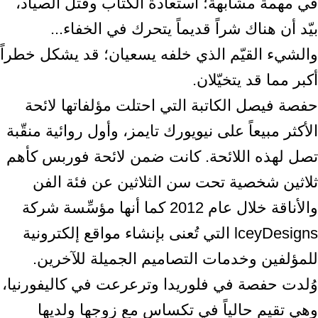
في مهمة مشابهة؛ استعادة الكتاب وقتل الصياد،
بيّد أن هناك شراً قديماً يتحرك في الخفاء...
والشيء القيّم الذي خلفه يسعيان؛ قد يشكل خطراً
أكبر مما قد يتخيّلان.
حفصة فيصل الكاتبة التي احتلت مؤلفاتها لائحة
الأكثر مبيعاً على نيويورك تايمز، وأول روائية منقّبة
تصل لهذه اللائحة. كانت ضمن لائحة فوربس كأهم
ثلاثين شخصية تحت سن الثلاثين عن فئة الفن
والأناقة خلال عام 2012 كما أنها مؤسِّسة شركة
lceyDesigns التي تُعنى بإنشاء مواقع إلكترونية
للمؤلفين وخدمات التصاميم الجميلة للآخرين.
وُلدت حفصة في فلوريدا وترعرعت في كاليفورنيا،
وهي تقيم حالياً في تكساس مع زوجها ولديها