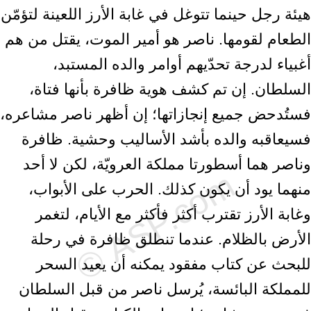
هيئة رجل حينما تتوغل في غابة الأرز اللعينة لتؤمّن
الطعام لقومها. ناصر هو أمير الموت، يقتل من هم
أغبياء لدرجة تحدّيهم أوامر والده المستبد،
السلطان. إن تم كشف هوية ظافرة بأنها فتاة،
فستُدحض جميع إنجازاتها؛ إن أظهر ناصر مشاعره،
فسيعاقبه والده بأشد الأساليب وحشية. ظافرة
وناصر هما أسطورتا مملكة العرويّة، لكن لا أحد
منهما يود أن يكون كذلك. الحرب على الأبواب،
وغابة الأرز تقترب أكثر فأكثر مع الأيام، لتغمر
الأرض بالظلام. عندما تنطلق ظافرة في رحلة
للبحث عن كتاب مفقود يمكنه أن يعيد السحر
للمملكة البائسة، يُرسل ناصر من قبل السلطان