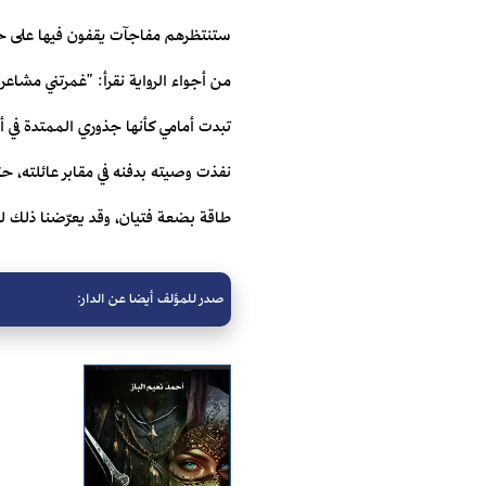
ستنتظرهم مفاجآت يقفون فيها على حافة
من أجواء الرواية نقرأ: "غمرتني مشاع
تبدت أمامي كأنها جذوري الممتدة في أ
نفذت وصيته بدفنه في مقابر عائلته، ح
طاقة بضعة فتيان، وقد يعرّضنا ذلك لخ
صدر للمؤلف أيضا عن الدار: