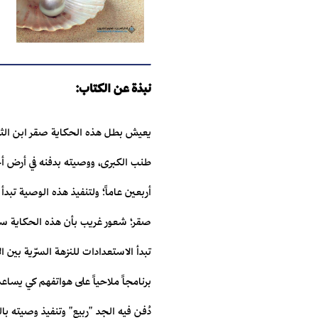
نبذة عن الكتاب:
يعيش بطل هذه الحكاية صقر ابن الثالث
طنب الكبرى، ووصيته بدفنه في أرض أجد
أربعين عاماً؛ ولتنفيذ هذه الوصية تبدأ 
صقر؛ شعور غريب بأن هذه الحكاية ستغي
تبدأ الاستعدادات للنزهة السرِّية بين 
برنامجاً ملاحياً على هواتفهم كي يس
دُفن فيه الجد "ربيع" وتنفيذ وصيته با