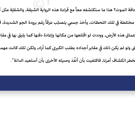
 الموت؟ هذا ما سنكتشفه معاً مع قراءة هذه الرواية الشيقة، والشقيّة مثل أب
ر مختلطة في تلك اللحظات، وأخذ جسمي يتصبّب عرقاً رغم برودة الجو الشديدة، فق
عماق هذه الأرض، ووددت لو اقتلعها من مكانها وإعادة دفنها كما يليق بها في مق
تى ولو لم يكن ذلك في مقابر أجداده بطنب الكبرى كما أراد، ولكن تلك كانت مه
طر انكشاف أمرنا، فاكتفيت بأن أنفّذ وصيته الأخرى بأن أستعيد الدانة".