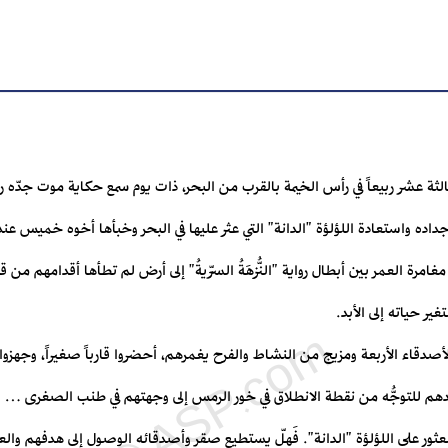
ة عشر ربيعاً في رأس الخيمة بالقرب من البحر، ذات يوم سمع حكاية موت جدّه 
اده واستعادة اللؤلؤة "الدانة" التي عثر عليها في البحر وخبأها أخوه خميس عن
مغامرة العمر بين أبطال رواية "النُّزهَةُ السرِّيةُ" إلى أرض لم تطأها أقدامهم من
ر حياته إلى الأبد.
الأصدقاء الأربعة ومزيج من النشاط والفرح يغمرهم، أحضروا قارباً صغيراً، وجهزوا 
اعدهم للتوجُّه من نقطة الانطلاق في خور الرمس إلى وجهتهم في طنب الصغرى…
لعثور على اللؤلؤة "الدانة". فَهلّ يستطيع صقر وأصدقائه الوصول إلى هدفهم والع