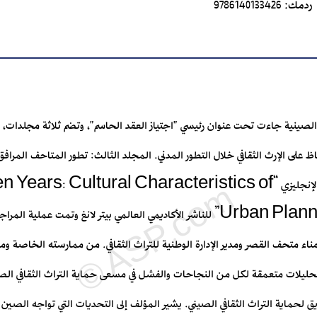
ردمك:
9786140133426
صينية جاءت تحت عنوان رئيسي "اجتياز العقد الحاسم"، وتضم ثلاثة مجلدات، الم
ظ على الإرث الثقافي خلال التطور المدني. المجلد الثالث: تطور المتاحف المراف
"شركة المأمون للترجمة" عن الأصل الإنجليزي “tural Characteristics of
Urban Planning by Shan Jixiang” للناشر الأكاديمي العالمي بيتر لانغ وتمت 
مناء متحف القصر ومدير الإدارة الوطنية للتراث الثقافي. من ممارسته الخاصة 
 تحليلات متعمقة لكل من النجاحات والفشل في مسعى حماية التراث الثقافي الصين
 لحماية التراث الثقافي الصيني. يشير المؤلف إلى التحديات التي تواجه الصين في