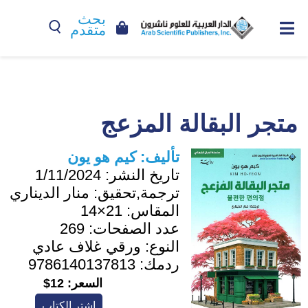
بحث
متقدم
متجر البقالة المزعج
تأليف:
كيم هو يون
تاريخ النشر:
1/11/2024
ترجمة,تحقيق:
منار الديناري
المقاس:
21×14
عدد الصفحات:
269
النوع:
ورقي غلاف عادي
ردمك:
9786140137813
السعر:
12$
اشترِ الكتاب