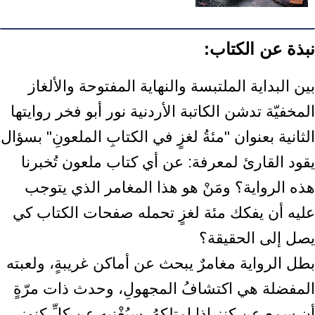
نبذة عن الكتاب:
بين البداية الملتبسة والنهاية المفتوحة والألغاز
المخفيّة تدشن الكاتبة الأردنية نور أبو فخر روايتها
الثانية بعنوان "مئةُ لغزٍ في الكتابِ الملعونِ" بسؤال
يقود القارئ لمعرفة: عن أي كتاب ملعون تُخبرنا
هذه الرواية؟ ومَنْ هو هذا المغامر الذي يتوجب
عليه أن يفكك مئة لغزٍ تحمله صفحات الكتاب كي
يصل إلى الحقيقة؟
بطل الرواية مغامرٌ يبحث عن أماكن غريبةٍ، ولعبته
المفضلة هي اكتشافُ المجهولِ، وحدث ذات مرّةٍ
أن سمع عن كنزٍ إذا امتلكهُ، سيُغْنيه عن كلِّ كنوز