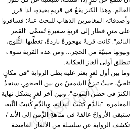
العالم. وهذا الكنز يقعُ في قريةٍ بعيدةٍ، لذا قرر
وأصدقائه المغامرين الذهاب للبحث عنهُ؛ فسافروا
على متنِ قطار إلى قريةٍ صغيرةٍ تُسمَّى "القمر
النائم". كانت قريةً مهجورةً باردةً، تغطِّيها الثُّلوج،
وبيوتها مبنيّة من الحجر... ومن هذه القرية سوف
تنطلق أولى ألغاز الحكاية.
وما بين أول لغزٍ يعثر عليه بطل الرواية "في مكانٍ
ثلجيٍّ، حيثُ تبزغُ الشمسُ من بين الصخورِ، ستجدُ
الكنزَ في حضنِ الموتِ"، وبين آخر لغزٍ يشكل نهاية
المغامرة: "بالدَّمِ كُتِبَتْ البداية، وبالدَّمِ كُتِبتْ النِّية،
ستبقى الأرواحُ عالقةً في متاهةِ الزَّمن إلى الأبد"،
تكشف الرواية عن سلسلة من الألغاز الغامضة