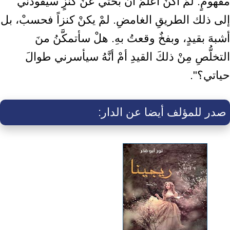
مفهومٍ. لمْ أكنْ أعلمُ أنَّ بحثي عنْ كنزٍ سيقودني
إلى ذلك الطريقِ الغامضِ. لمْ يكنْ كنزاً فحسبْ، بل
أشبهَ بقيدٍ، وبفخٌ وقعتُ بهِ. هلْ سأتمكَّنُ منَ
التخلُّصِ مِنْ ذلكَ القيدِ أمْ أنَّهُ سيأسرني طوالَ
حياتي؟".
صدر للمؤلف أيضا عن الدار: