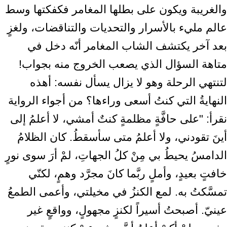
والغريبة ويكون على بطلها المغامر فكفكتها وسط
عالم مليء بالأسرار والتحديات والتناقضات، ولغزٍ
بعد آخر يكتشف الشاب المغامر أنّه دخل في
متاهة السؤال الذي يصعب الخروج منه بجواب!
لتنتهي الرحلة وهو لا يزال يسأل نفسه: أهذه
النهايةُ التي كنتُ أسعى وراءها؟ من أجواء الرواية
نقرأ: "على حافَّةٍ مظلمةٍ كنتٌ أمشي، لا أعلمُ إلى
أينَ تقودني، ولا أعلمُ متى سأسقطُ. كان الظلامُ
الدامسُ يحيطُ بي مِنْ كلُ الجهاتِ، لمْ أرَ سوى نورٍ
خافتٍ بعيدٍ، وأملٍ ربَّما كانَ مجرَّد وهمٍ، لكنّي
تمسَّكتُ به. لمع الكنزُ في مخيلتي، وأعمى الطمعُ
عينيّ. أصبحتُ أسيراً لكنزٍ مجهولٍ، وواقعٍ غير