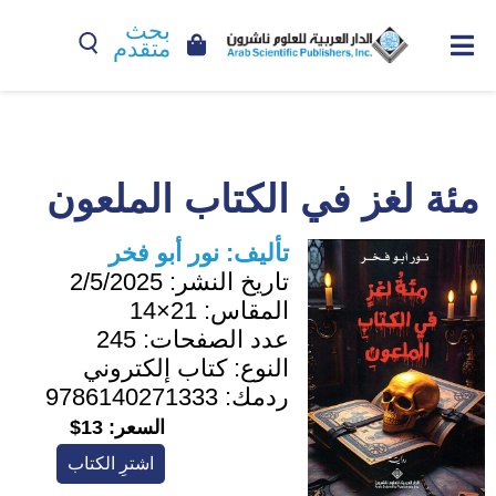
بحث
متقدم
مئة لغز في الكتاب الملعون
تأليف:
نور أبو فخر
تاريخ النشر:
2/5/2025
المقاس:
21×14
عدد الصفحات:
245
النوع:
كتاب إلكتروني
ردمك:
9786140271333
السعر:
13$
اشترِ الكتاب