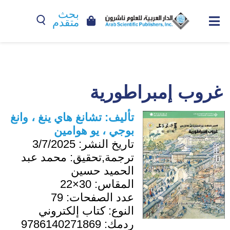
بحث
متقدم
غروب إمبراطورية
تأليف:
تشانغ هاي ينغ ، وانغ
بوجي ، يو هوامين
تاريخ النشر:
3/7/2025
ترجمة,تحقيق:
محمد عبد
الحميد حسين
المقاس:
30×22
عدد الصفحات:
79
النوع:
كتاب إلكتروني
ردمك:
9786140271869