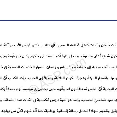
صفت بلبنان وأثقلت كاهل قطاعه الصحي، يأتي كتاب الدكتور فراس الأبيض "الثب
يكون شاهِداً على مسيرة طبيب في إدارة أكبر مستشفى حكومي كان يمر بأزمة وجودي
بيب أثناء سعيه إلى حماية حياة الناس، وضمان استمرار الخدمات الصحية في خضمّ 
يرا، وانفجار المرفأ، وهجرة الكوادر الطبّيّة، وصولاً إلى الحرب. يؤكد الكتاب أنّ
ت التجربة أنّ الناس مُتعطّشون له، وأنّهم حين يجدون في مؤسساتهم صدقاً وكفا
ّد سرد شخصيّ فحسب، وإنما هو ثمرة دروس مُكتَسبة في الثبات عند الشدائد، واتخ
يق وتقديم شهادة تحمل رسالة إنسانية ووطنية، كما أنّه مُلهِم لكلّ من يواجه 