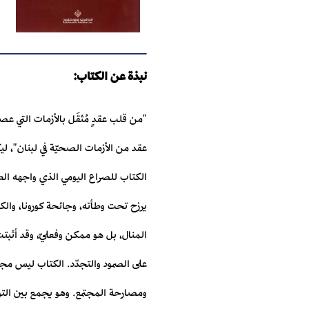
نبذة عن الكتاب:
"من قلب عقدٍ مُثقَل بالأزمات التي ع
عقد من الأزمات الصحيّة في لبنان"، ل
الكتاب للصراع اليومي الذي واجهه الط
يرزح تحت وطأته، وجائحة كورونا، والكول
المنال، بل هو ممكن وفعليّ، وقد أثبت
على الصمود والتجدّد. الكتاب ليس مجر
ومصارحة المجتمع. وهو يجمع بين التوث