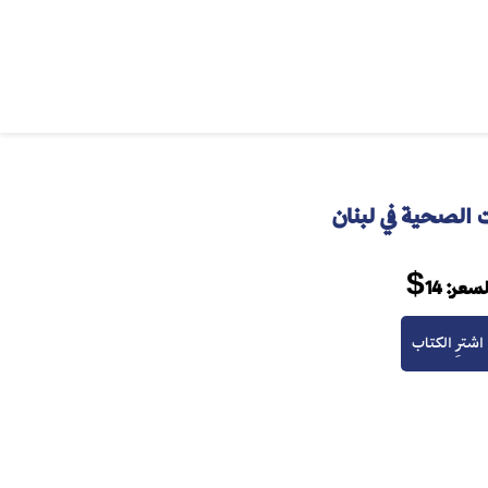
 الصحية في لبنان
لسعر:
14$
اشترِ الكتاب