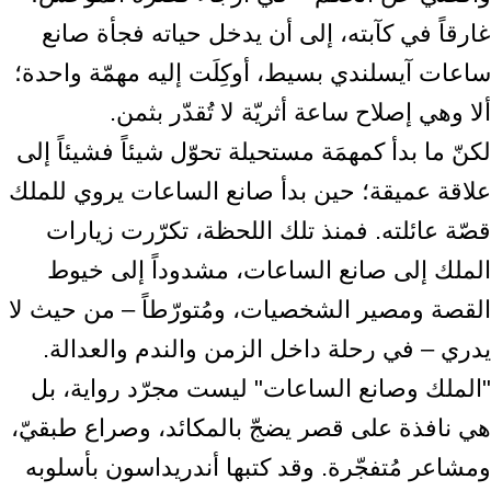
غارقاً في كآبته، إلى أن يدخل حياته فجأة صانع
ساعات آيسلندي بسيط، أوكِلَت إليه مهمّة واحدة؛
ألا وهي إصلاح ساعة أثريّة لا تُقدّر بثمن.
لكنّ ما بدأ كمهمَة مستحيلة تحوّل شيئاً فشيئاً إلى
علاقة عميقة؛ حين بدأ صانع الساعات يروي للملك
قصّة عائلته. فمنذ تلك اللحظة، تكرّرت زيارات
الملك إلى صانع الساعات، مشدوداً إلى خيوط
القصة ومصير الشخصيات، ومُتورّطاً – من حيث لا
يدري – في رحلة داخل الزمن والندم والعدالة.
"الملك وصانع الساعات" ليست مجرّد رواية، بل
هي نافذة على قصر يضجّ بالمكائد، وصراع طبقيّ،
ومشاعر مُتفجّرة. وقد كتبها أندريداسون بأسلوبه