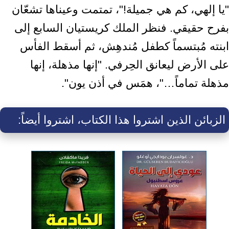
"يا إلهي، كم هي جميلة!"، تمتمت وعيناها تشعّان
بفرح حقيقي. فنظر الملك كريستيان السابع إلى
ابنته مُبتسماً كطفل مُندهِش، ثم أسقط الفأس
على الأرض ليعانق الحِرفي. "إنها مذهلة، إنها
مذهلة تماماً…"، همَس في أذن يون".
الزبائن الذين اشتروا هذا الكتاب، اشتروا أيضاً: