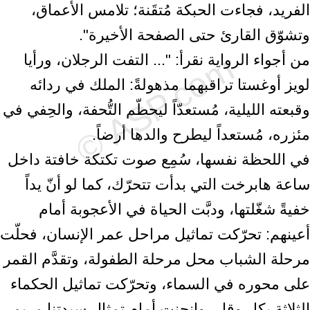
الفريد، فجاءت الحبكة مُتقَنة؛ تلامس الأعماق،
وتشوّق القارئ حتى الصفحة الأخيرة".
من أجواء الرواية نقرأ: "... التفت الرجلان، ورأيا
لويز أوغستا تراقبهما مذهولةً: الملك في ردائه
وقبعته الليلية، مُستعدّاً ليحطّم التُّحفة، والحِفي في
مئزره، مُستعداً ليطرح والدها أرضاً.
في اللحظة نفسها، سُمِع صوت تكتكة خافتة داخل
ساعة هابرخت التي بدأت تتحرّك، كما لو أنّ يداً
خفيةً شغّلتها، ودبَّت الحياة في الأعجوبة أمام
أعينهم: تحرّكت تماثيل مراحل عمر الإنسان، فحلّت
مرحلة الشباب محل مرحلة الطفولة، وتقدَّم القمر
على محوره في السماء، وتحرّكت تماثيل الحكماء
الثلاثة بكل وقار، وانحنت أمام تمثال سيدتنا مريم،