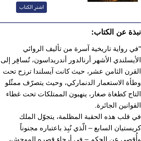
اشترِ الكتاب
نبذة عن الكتاب:
"في رواية تاريخية آسرة من تأليف الروائي
الأيسلندي الأشهر أرنالدور أندريداسون، نٌسافِر إلى
القرن الثامن عشر، حيث كانت آيسلندا ترزح تحت
وطأة الاستعمار الدنماركي، وحيث يتصرّف ممثّلو
التاج كطغاة صغار، ينهبون الممتلكات تحت غطاء
القوانين الجائرة.
في قلب هذه الحقبة المظلمة، يتجوّل الملك
كريستيان السابع – الّذي نُبِذ باعتباره مجنوناً
وأُقصي عن الحكم – في أرجاء قصره الموحش،