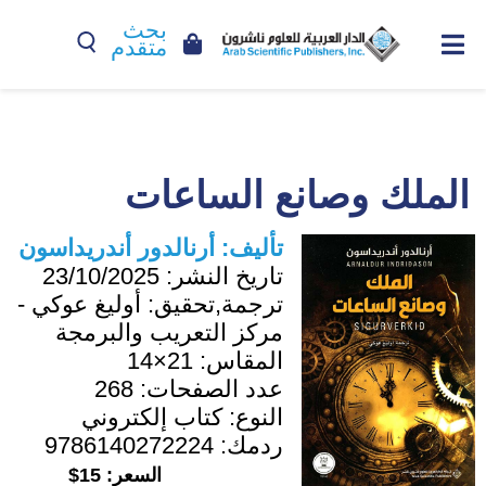
بحث
متقدم
الملك وصانع الساعات
تأليف:
أرنالدور أندريداسون
تاريخ النشر:
23/10/2025
ترجمة,تحقيق:
أوليغ عوكي -
مركز التعريب والبرمجة
المقاس:
21×14
عدد الصفحات:
268
النوع:
كتاب إلكتروني
ردمك:
9786140272224
السعر:
15$