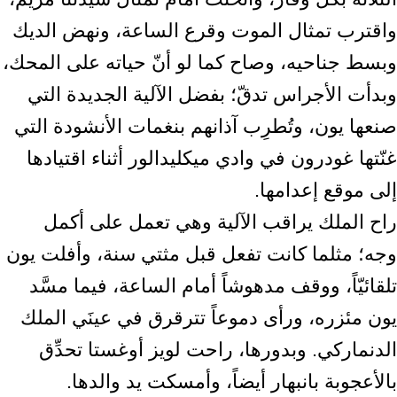
واقترب تمثال الموت وقرع الساعة، ونهض الديك
وبسط جناحيه، وصاح كما لو أنّ حياته على المحك،
وبدأت الأجراس تدقّ؛ بفضل الآلية الجديدة التي
صنعها يون، وتُطرِب آذانهم بنغمات الأنشودة التي
غنّتها غودرون في وادي ميكليدالور أثناء اقتيادها
إلى موقع إعدامها.
راح الملك يراقب الآلية وهي تعمل على أكمل
وجه؛ مثلما كانت تفعل قبل مثتي سنة، وأفلت يون
تلقائيّاً، ووقف مدهوشاً أمام الساعة، فيما مسَّد
يون مئزره، ورأى دموعاً تترقرق في عينَي الملك
الدنماركي. وبدورها، راحت لويز أوغستا تحدِّق
بالأعجوبة بانبهار أيضاً، وأمسكت يد والدها.