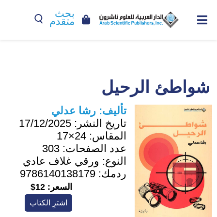
بحث
متقدم
شواطئ الرحيل
تأليف:
رشا عدلي
تاريخ النشر:
17/12/2025
المقاس:
24×17
عدد الصفحات:
303
النوع:
ورقي غلاف عادي
ردمك:
9786140138179
السعر:
12$
اشترِ الكتاب