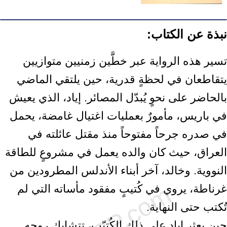
نبذة عن الكتاب:
تسير هذه الرواية عبر خطَّين زمنيين متوازيين
يتقاطعان في لحظةٍ قدرية، حين يلتقي الماضي
بالحاضر على نحوٍ يُبدّل المصائر. إياد، الذي يعيش
في باريس، مأمورٌ بعمليات اغتيال غامضة، يحمل
في صدره جرحاً مفتوحاً منذ مقتل عائلته في
العراق، حيث كان والده يعمل في مشروعٍ للطاقة
النووية. وخالد، آخر أبناء الأندلس المطرودين من
غرناطة، يروي في كُتيبٍ مفقود مأساته التي لم
تُكتب حتى النهاية.
حين يعثر إياد على ذلك الكُتيّب، تتشابك روحه