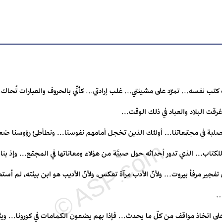
كتب نفسه... تمرّد على مشيئتي... غلب إرادتي... كأنّي بالحروف والعبارات تُحا
أغرقت البلاد والعباد في ذلك الوقت...
الصلبة في مجتمعاتنا... أولئك الذين تخجل أمامهم نفوسنا... ونطأطئ رؤوسنا ضعفاً
لكتاب... الذي تدور أحداثه حول صبيَّة من هؤلاء ومعاناتها في المجتمع... وإذ ب
لى تفجير مرفأ بيروت... ولأنّ الأدب مرآة تعكس، ولأنّ الأديب هو ابن بيئته، لم 
…
ى اتخاذ مواقف من كلّ ما يحدث... فإذا بهم يضعون الكمامات في كورونا... ويثور