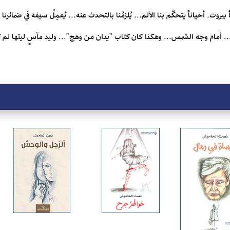
وت. أحياناً يتحكّم بنا الألم... يُلزمُنا بالتحدث عنه... يُعمِلُ سيفه في ضمائرنا و
ة... أمام وجه الشمس... وهكذا كان كتاب "يدان من وهج"... وليد مآسٍ ليتها لم ت