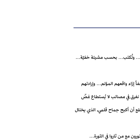
ك... وتُكتب... بحسب مشيئة خفيّة...
 إزاء واقعهم المؤلم... وإرادتهم
نا نغرق في مصائب لا يُستطاع غضّ
أستطع أن أكبح جماح قلمي، الذي يختال
ون مع من ثاروا في الثورة...