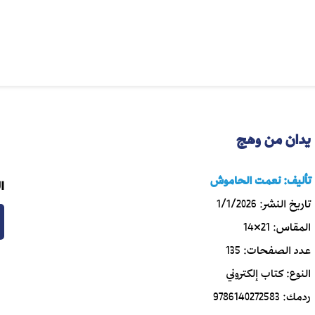
يدان من وهج
تأليف:
نعمت الحاموش
ا
تاريخ النشر:
1/1/2026
المقاس:
21×14
عدد الصفحات:
135
النوع:
كتاب إلكتروني
ردمك:
9786140272583