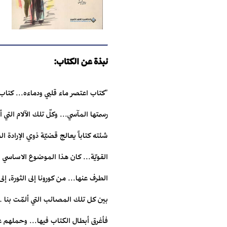
نبذة عن الكتاب:
"كتاب اعتصر ماء قلبي ودماءه... كتاب 
رسمتها المآسي... وكلّ تلك الآلام التي 
شئته كتاباً يعالج قضيّة ذوي الإرادة 
القويّة... كان هذا الموضوع الاساسي ل
الطرف عنها... من كورونا إلى الثورة، إ
بين كل تلك المصائب التي ألمّت بنا
فأغرق أبطال الكتاب فيها... وحملهم عل