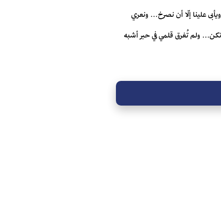
يأبى علينا إلّا أن نصرخ... ونعري
كن... ولم تُغرق قلمي في حبر أشبه