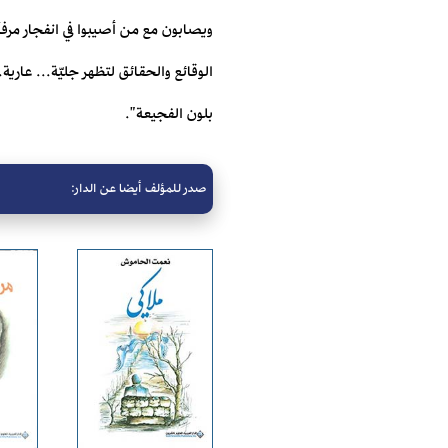
ويصابون مع من أصيبوا في انفجار مرفأ بير
الوقائع والحقائق لتظهر جليّة... عاري
بلون الفجيعة".
صدر للمؤلف أيضا عن الدار: