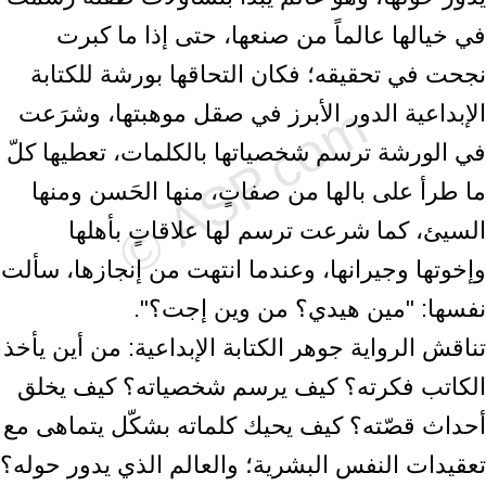
في خيالها عالماً من صنعها، حتى إذا ما كبرت
نجحت في تحقيقه؛ فكان التحاقها بورشة للكتابة
الإبداعية الدور الأبرز في صقل موهبتها، وشرَعت
في الورشة ترسم شخصياتها بالكلمات، تعطيها كلّ
ما طرأ على بالها من صفاتٍ، منها الحَسن ومنها
السيئ، كما شرعت ترسم لها علاقاتٍ بأهلها
وإخوتها وجيرانها، وعندما انتهت من إنجازها، سألت
نفسها: "مين هيدي؟ من وين إجت؟".
تناقش الرواية جوهر الكتابة الإبداعية: من أين يأخذ
الكاتب فكرته؟ كيف يرسم شخصياته؟ كيف يخلق
أحداث قصّته؟ كيف يحيك كلماته بشكّل يتماهى مع
تعقيدات النفس البشرية؛ والعالم الذي يدور حوله؟