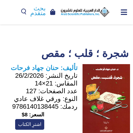
بحث
متقدم
شجرة ؛ قلب ؛ مقص
تأليف:
حنان جهاد فرحات
تاريخ النشر:
26/2/2026
المقاس:
21×14
عدد الصفحات:
127
النوع:
ورقي غلاف عادي
ردمك:
9786140138445
السعر:
8$
اشترِ الكتاب