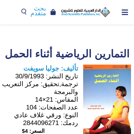
بحث
متقدم
التمارين الرياضية أثناء الحمل
تأليف:
جوليا سويفت
تاريخ النشر:
30/9/1993
ترجمة,تحقيق:
مركز التعريب
والبرمجة
المقاس:
21×14
عدد الصفحات:
104
النوع:
ورقي غلاف عادي
ردمك:
2844096271
السعر:
4$