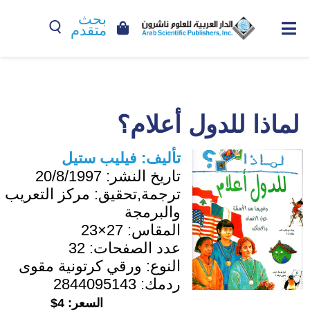
بحث
متقدم
لماذا للدول أعلام؟
تأليف:
فيليب ستيل
تاريخ النشر:
20/8/1997
ترجمة,تحقيق:
مركز التعريب
والبرمجة
المقاس:
27×23
عدد الصفحات:
32
النوع:
ورقي كرتونية مقوى
ردمك:
2844095143
السعر:
4$