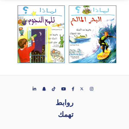
روابط
تهمك