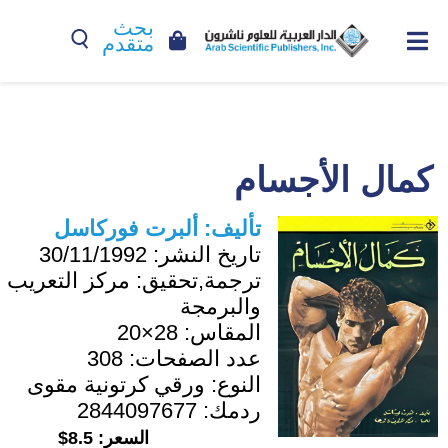
بحث
متقدم
كمال الأجسام
تأليف:
ألبرت فوركاسل
تاريخ النشر:
30/11/1992
ترجمة,تحقيق:
مركز التعريب
والبرمجة
المقاس:
28×20
عدد الصفحات:
308
النوع:
ورقي كرتونية مقوى
ردمك:
2844097677
السعر:
8.5$