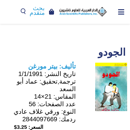
بحث
متقدم
الجودو
تأليف:
بيتر مورغن
تاريخ النشر:
1/1/1991
ترجمة,تحقيق:
عماد أبو
السعد
المقاس:
21×14
عدد الصفحات:
56
النوع:
ورقي غلاف عادي
ردمك:
2844097669
السعر:
3.25$