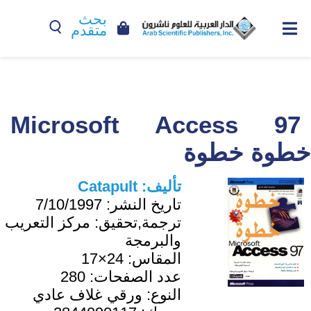
بحث
متقدم
Microsoft Access 97
خطوة خطوة
تأليف:
Catapult
تاريخ النشر:
7/10/1997
ترجمة,تحقيق:
مركز التعريب
والبرمجة
المقاس:
24×17
عدد الصفحات:
280
النوع:
ورقي غلاف عادي