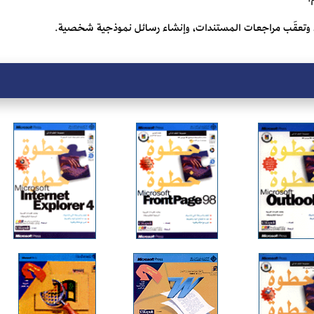
 وتعقَب مراجعات المستندات، وإنشاء رسائل نموذجية شخصية.