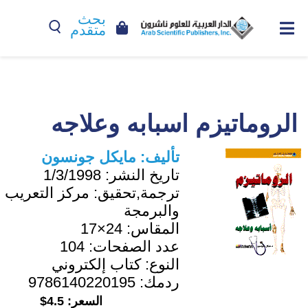
بحث
متقدم
الروماتيزم اسبابه وعلاجه
تأليف:
مايكل جونسون
تاريخ النشر:
1/3/1998
ترجمة,تحقيق:
مركز التعريب
والبرمجة
المقاس:
24×17
عدد الصفحات:
104
النوع:
كتاب إلكتروني
ردمك:
9786140220195
السعر:
4.5$