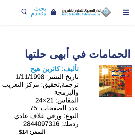
بحث
متقدم
الحمامات في أبهى حلتها
تأليف:
كاثرين هيج
تاريخ النشر:
1/11/1998
ترجمة,تحقيق:
مركز التعريب
والبرمجة
المقاس:
21×24
عدد الصفحات:
75
النوع:
ورقي غلاف عادي
ردمك:
2844097316
السعر:
14$