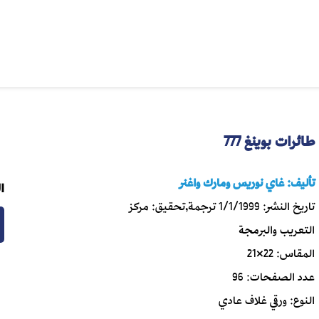
طائرات بوينغ 777
تأليف:
غاي نوريس ومارك واغنر
ا
تاريخ النشر:
1/1/1999
ترجمة,تحقيق:
مركز
التعريب والبرمجة
المقاس:
22×21
عدد الصفحات:
96
النوع:
ورقي غلاف عادي