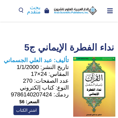
بحث
متقدم
نداء الفطرة الإيماني ج5
تأليف:
عبد العلي الجسماني
تاريخ النشر:
1/1/2000
المقاس:
24×17
عدد الصفحات:
270
النوع:
كتاب إلكتروني
ردمك:
9786140207424
السعر:
6$
اشترِ الكتاب