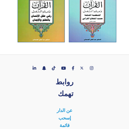
روابط
تهمك
عن الدار
إسحب
قائمة