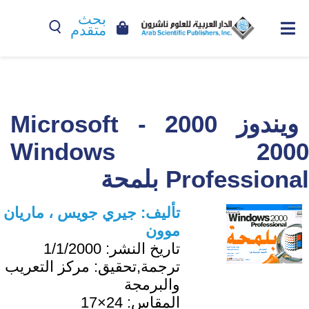
بحث
متقدم
ويندوز 2000 - Microsoft
Windows 2000
Professional بلمحة
تأليف:
جيري جويس ، ماريان
موون
تاريخ النشر:
1/1/2000
ترجمة,تحقيق:
مركز التعريب
والبرمجة
المقاس:
24×17