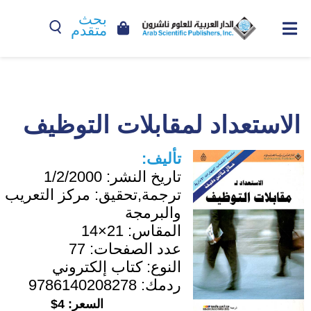
بحث
متقدم
الاستعداد لمقابلات التوظيف
تأليف:
تاريخ النشر:
1/2/2000
ترجمة,تحقيق:
مركز التعريب
والبرمجة
المقاس:
21×14
عدد الصفحات:
77
النوع:
كتاب إلكتروني
ردمك:
9786140208278
السعر:
4$