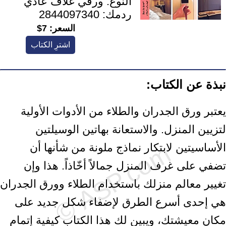
النوع:
ورقي غلاف عادي
ردمك:
2844097340
السعر:
7$
اشترِ الكتاب
نبذة عن الكتاب:
يعتبر ورق الجدران والطلاء من الأدوات الأولية
لتزيين المنزل. والاستعانة بهاتين الوسيلتين
الأساسيتين لابتكار نماذج ملونة من شأنها أن
تضفي على غرف المنزل جمالاً أخّاذاً. هذا وإن
تغيير معالم منزلك باستخدام الطلاء وورق الجدران
هي إحدى أسرع الطرق لإضفاء شكل جديد على
مكان معيشتك، ويبين لك هذا الكتاب كيفية إتمام