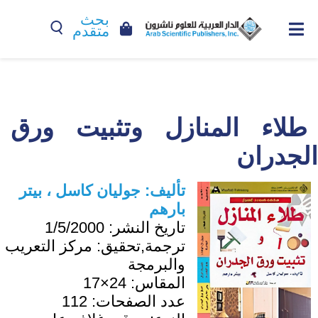
بحث
متقدم
طلاء المنازل وتثبيت ورق
الجدران
تأليف:
جوليان كاسل ، بيتر
بارهم
تاريخ النشر:
1/5/2000
ترجمة,تحقيق:
مركز التعريب
والبرمجة
المقاس:
24×17
عدد الصفحات:
112