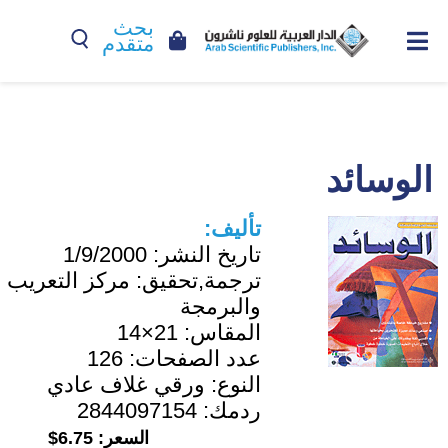
بحث
متقدم
الوسائد
تأليف:
تاريخ النشر:
1/9/2000
ترجمة,تحقيق:
مركز التعريب
والبرمجة
المقاس:
21×14
عدد الصفحات:
126
النوع:
ورقي غلاف عادي
ردمك:
2844097154
السعر:
6.75$