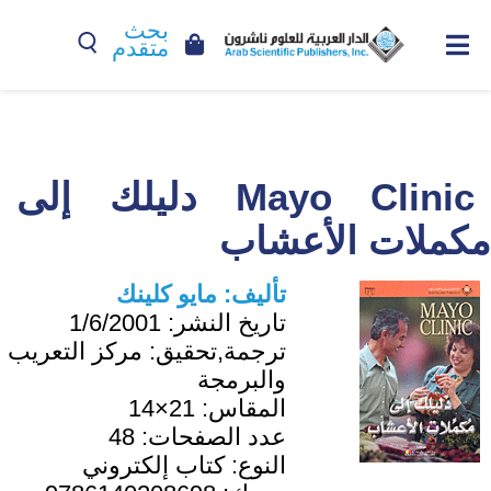
بحث
متقدم
Mayo Clinic دليلك إلى
مكملات الأعشاب
تأليف:
مايو كلينك
تاريخ النشر:
1/6/2001
ترجمة,تحقيق:
مركز التعريب
والبرمجة
المقاس:
21×14
عدد الصفحات:
48
النوع:
كتاب إلكتروني