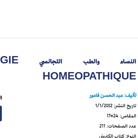
النساء و
HOMEOPATHIQUE
تأليف:
عبد الحسن فاعور
ا
تاريخ النشر:
1/1/2002
المقاس:
24×17
عدد الصفحات:
211
النوع:
كتاب إلكتروني