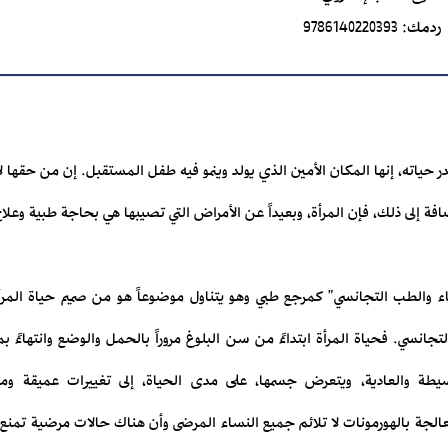
ردمك:
9786140220393
 حياته، إنها المكان الأمين الذي يولد وينمو فيه طفل المستقبل. إن من حقها ل
إضافة إلى ذلك، فإن المرأة، وبعيداً عن الأمراض التي تصيبها هي بحاجة طبية وعل
ء والطب التجانسي" كمرجع طبي وهو يتناول موضوعاً هو من صميم حياة المرأة أ
نسي. فحياة المرأة ابتداءً من سن البلوغ مروراً بالحمل والوضع وانتهاءً بم
بسيطة والعادية، ويتعرض جسمها، على مدى الحياة، إلى تغييرات عميقة و
لمعالجة بالهورمونات لا تلائم جميع النساء المرضى وأن هناك حالات مرضية تمنع