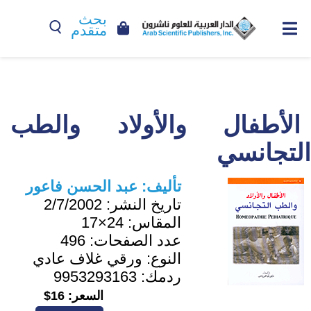
بحث
متقدم
الأطفال والأولاد والطب
التجانسي
تأليف:
عبد الحسن فاعور
تاريخ النشر:
2/7/2002
المقاس:
24×17
عدد الصفحات:
496
النوع:
ورقي غلاف عادي
ردمك:
9953293163
السعر:
16$