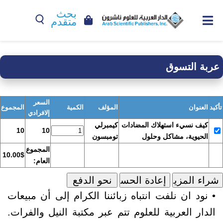
بحث
متقدم
عربة التسوق
السعر
تأكيد
العنوان
المؤلف
الكمية
المجموع
إلافرادي
كيف نسيء استهلاك المضادات
كيمبرلي
10
10
الحيوية، مشاكل وحلول
تومبسون
المجموع
10.00$
العام:
• نود ان نلفت انتباه زبائننا الكرام إلى أن مبيعات
الدار العربية للعلوم تتم عبر مكتبة النيل والفرات.