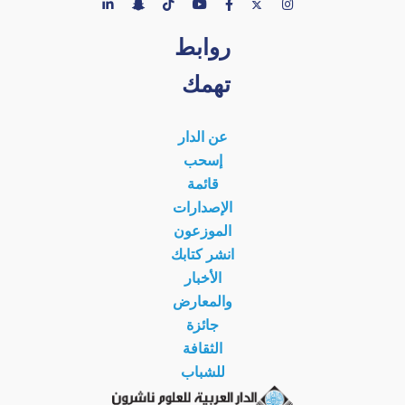
روابط
تهمك
عن الدار
إسحب
قائمة
الإصدارات
الموزعون
انشر كتابك
الأخبار
والمعارض
جائزة
الثقافة
للشباب