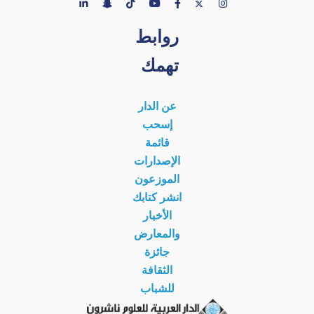
روابط
تهمك
عن الدار
إسحب
قائمة
الإصدارات
الموزعون
انشر كتابك
الأخبار
والمعارض
جائزة
الثقافة
للشباب