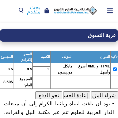
بحث
متقدم
عربة التسوق
السعر
تأكيد
العنوان
المؤلف
الكمية
المجموع
إلافرادي
HTML و XML أسرع
مايكل
8.5
8.5
وأسهل
موريسون
المجموع
8.50$
العام:
• نود ان نلفت انتباه زبائننا الكرام إلى أن مبيعات
الدار العربية للعلوم تتم عبر مكتبة النيل والفرات.