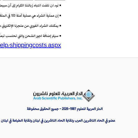
• نود ان نلفت انتباه زبائننا الكرام إلى أن مب
• إن عملية الشراء هي عملية آمنة 100 في المئة باستعمال تقنية (Secure Socket Layer) أو SSL التي تتيح إرسال البيانات مشفرة عبر الانترنت.
• يمكنك الشراء الفوري من متجرنا الإلكتروني
• سيتم إضافة اجور الشحن والتي تحتسب تبعاً لو
elp/shippingcosts.aspx
الدار العربية للعلوم 1987-2026 - جميع الحقوق محفوظة
عضو في اتحاد الناشرين العرب ونقابة اتحاد الناشرين في لبنان ونقابة الطباعة في لبنان