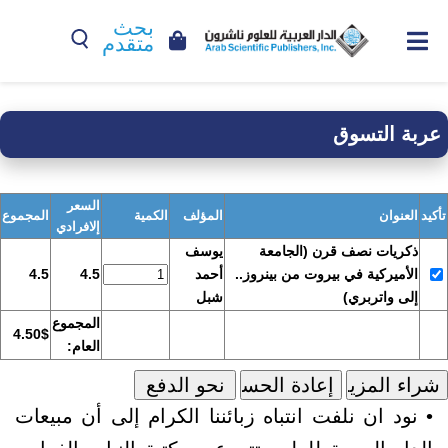
بحث
متقدم
عربة التسوق
السعر
تأكيد
العنوان
المؤلف
الكمية
المجموع
إلافرادي
ذكريات نصف قرن (الجامعة
يوسف
الأميركية في بيروت من بينروز..
أحمد
4.5
4.5
إلى واتربري)
شبل
المجموع
4.50$
العام:
• نود ان نلفت انتباه زبائننا الكرام إلى أن مبيعات