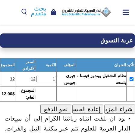
بحث
متقدم
عربة التسوق
السعر
تأكيد
العنوان
المؤلف
الكمية
المجموع
إلافرادي
نظام التشغيل ويندوز فيستا -
جيري
12
12
بلمحة
جويس
المجموع
12.00$
العام:
• نود ان نلفت انتباه زبائننا الكرام إلى أن مبيعات
الدار العربية للعلوم تتم عبر مكتبة النيل والفرات.