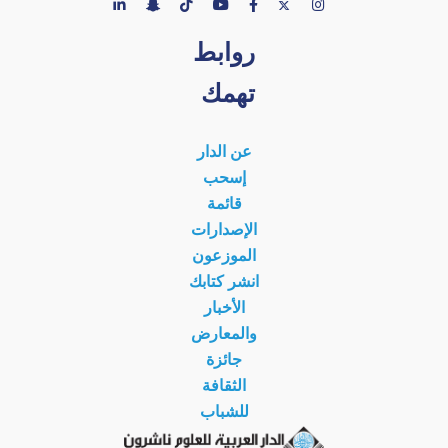
روابط
تهمك
عن الدار
إسحب
قائمة
الإصدارات
الموزعون
انشر كتابك
الأخبار
والمعارض
جائزة
الثقافة
للشباب