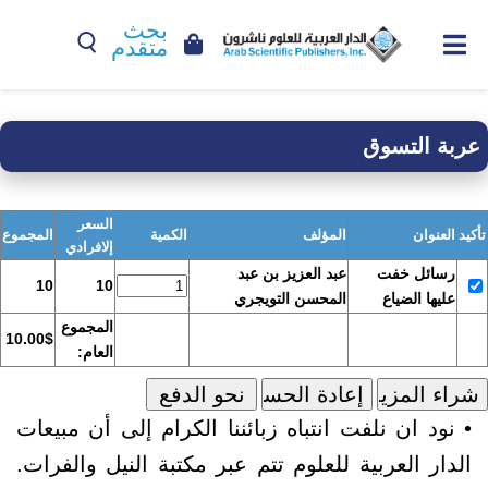
بحث
متقدم
عربة التسوق
السعر
تأكيد
العنوان
المؤلف
الكمية
المجموع
إلافرادي
رسائل خفت
عبد العزيز بن عبد
10
10
عليها الضياع
المحسن التويجري
المجموع
10.00$
العام:
• نود ان نلفت انتباه زبائننا الكرام إلى أن مبيعات
الدار العربية للعلوم تتم عبر مكتبة النيل والفرات.