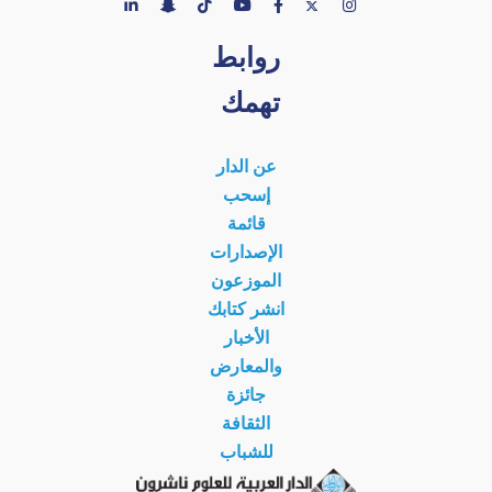
روابط
تهمك
عن الدار
إسحب
قائمة
الإصدارات
الموزعون
انشر كتابك
الأخبار
والمعارض
جائزة
الثقافة
للشباب