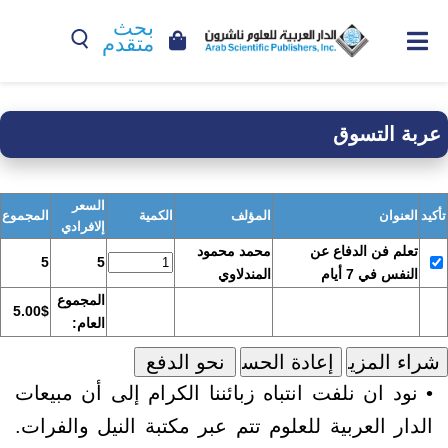
بحث
متقدم
عربة التسوق
السعر
تأكيد
العنوان
المؤلف
الكمية
المجموع
إلافرادي
تعلم فن الدفاع عن
محمد محمود
5
5
النفس في 7 أيام
المندلاوي
المجموع
5.00$
العام:
• نود ان نلفت انتباه زبائننا الكرام إلى أن مبيعات
الدار العربية للعلوم تتم عبر مكتبة النيل والفرات.