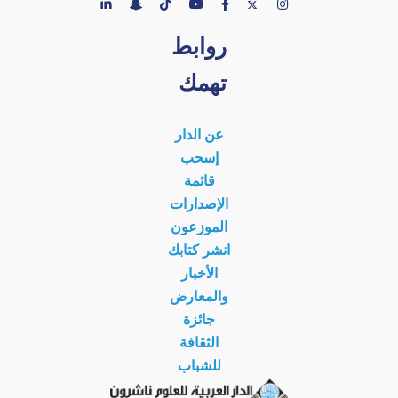
روابط
تهمك
عن الدار
إسحب
قائمة
الإصدارات
الموزعون
انشر كتابك
الأخبار
والمعارض
جائزة
الثقافة
للشباب