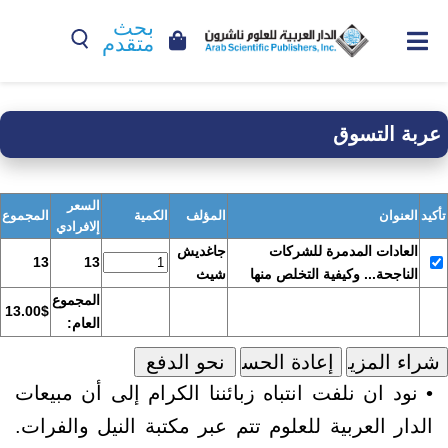
بحث
متقدم
عربة التسوق
السعر
تأكيد
العنوان
المؤلف
الكمية
المجموع
إلافرادي
العادات المدمرة للشركات
جاغديش
13
13
الناجحة... وكيفية التخلص منها
شيث
المجموع
13.00$
العام:
• نود ان نلفت انتباه زبائننا الكرام إلى أن مبيعات
الدار العربية للعلوم تتم عبر مكتبة النيل والفرات.