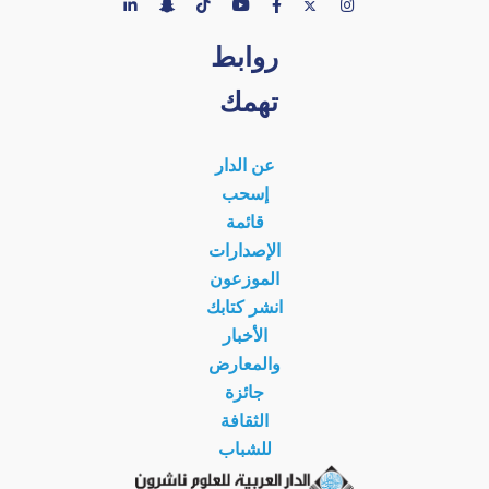
روابط
تهمك
عن الدار
إسحب
قائمة
الإصدارات
الموزعون
انشر كتابك
الأخبار
والمعارض
جائزة
الثقافة
للشباب