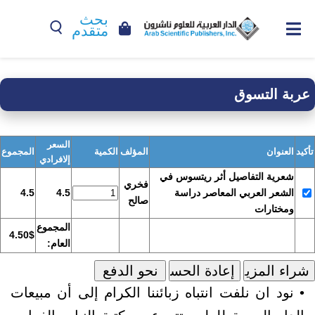
بحث
متقدم
عربة التسوق
السعر
تأكيد
العنوان
المؤلف
الكمية
المجموع
إلافرادي
شعرية التفاصيل أثر ريتسوس في
فخري
الشعر العربي المعاصر دراسة
4.5
4.5
صالح
ومختارات
المجموع
4.50$
العام:
• نود ان نلفت انتباه زبائننا الكرام إلى أن مبيعات