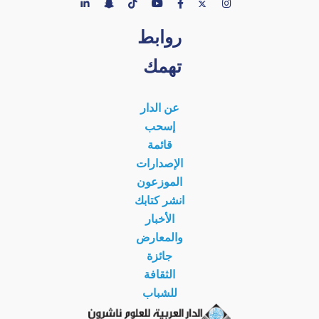
روابط
تهمك
عن الدار
إسحب
قائمة
الإصدارات
الموزعون
انشر كتابك
الأخبار
والمعارض
جائزة
الثقافة
للشباب