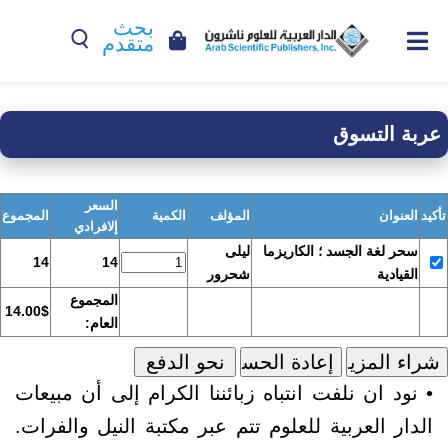
بحث
متقدم
عربة التسوق
السعر
تأكيد
العنوان
المؤلف
الكمية
المجموع
إلافرادي
سحر لغة الجسد ؛ الكاريزما
ليلى
14
14
القيادية
شحرور
المجموع
14.00$
العام:
• نود ان نلفت انتباه زبائننا الكرام إلى أن مبيعات
الدار العربية للعلوم تتم عبر مكتبة النيل والفرات.