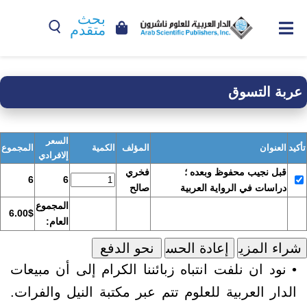
بحث
متقدم
عربة التسوق
السعر
تأكيد
العنوان
المؤلف
الكمية
المجموع
إلافرادي
قبل نجيب محفوظ وبعده ؛
فخري
6
6
دراسات في الرواية العربية
صالح
المجموع
6.00$
العام:
• نود ان نلفت انتباه زبائننا الكرام إلى أن مبيعات
الدار العربية للعلوم تتم عبر مكتبة النيل والفرات.