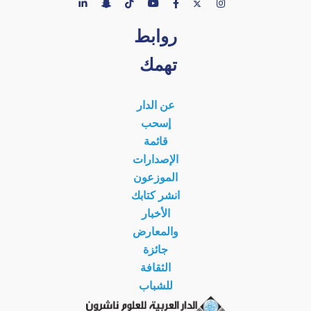
روابط
تهمك
عن الدار
إسحب
قائمة
الإصدارات
الموزعون
انشر كتابك
الأخبار
والمعارض
جائزة
الثقافة
للشباب