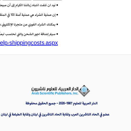
• نود ان نلفت انتباه زبائننا الكرام إلى أن مب
• إن عملية الشراء هي عملية آمنة 100 في المئة باستعمال تقنية (Secure Socket Layer) أو SSL التي تتيح إرسال البيانات مشفرة عبر الانترنت.
• يمكنك الشراء الفوري من متجرنا الإلكتروني
• سيتم إضافة اجور الشحن والتي تحتسب تبعاً لو
elp/shippingcosts.aspx
الدار العربية للعلوم 1987-2026 - جميع الحقوق محفوظة
عضو في اتحاد الناشرين العرب ونقابة اتحاد الناشرين في لبنان ونقابة الطباعة في لبنان