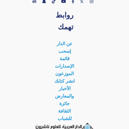
روابط
تهمك
عن الدار
إسحب
قائمة
الإصدارات
الموزعون
انشر كتابك
الأخبار
والمعارض
جائزة
الثقافة
للشباب