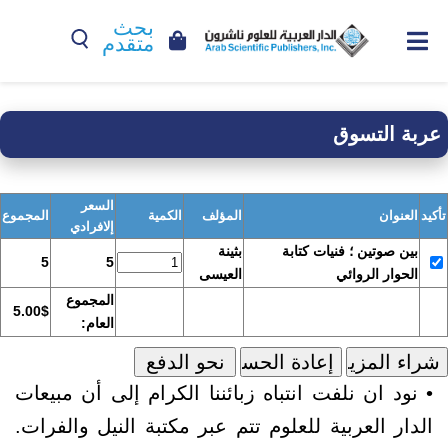
بحث
متقدم
عربة التسوق
السعر
تأكيد
العنوان
المؤلف
الكمية
المجموع
إلافرادي
بين صوتين ؛ فنيات كتابة
بثينة
5
5
الحوار الروائي
العيسى
المجموع
5.00$
العام:
• نود ان نلفت انتباه زبائننا الكرام إلى أن مبيعات
الدار العربية للعلوم تتم عبر مكتبة النيل والفرات.