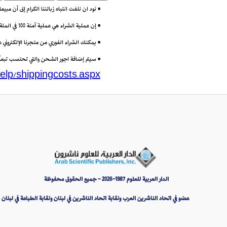
• نود ان نلفت انتباه زبائننا الكرام إلى أن مب
• إن عملية الشراء هي عملية آمنة 100 في المئة باستعمال تقنية (Secure Socket Layer) أو SSL التي تتيح إرسال البيانات مشفرة عبر الانترنت.
• يمكنك الشراء الفوري من متجرنا الإلكتروني
• سيتم إضافة اجور الشحن والتي تحتسب تبعاً لو
elp/shippingcosts.aspx
الدار العربية للعلوم 1987-2026 - جميع الحقوق محفوظة
عضو في اتحاد الناشرين العرب ونقابة اتحاد الناشرين في لبنان ونقابة الطباعة في لبنان