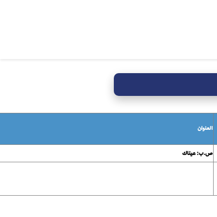
العنوان
ص.ب: عيناك