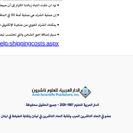
• نود ان نلفت انتباه زبائننا الكرام إلى أن مب
• إن عملية الشراء هي عملية آمنة 100 في المئة باستعمال تقنية (Secure Socket Layer) أو SSL التي تتيح إرسال البيانات مشفرة عبر الانترنت.
• يمكنك الشراء الفوري من متجرنا الإلكتروني
• سيتم إضافة اجور الشحن والتي تحتسب تبعاً لو
elp/shippingcosts.aspx
الدار العربية للعلوم 1987-2026 - جميع الحقوق محفوظة
عضو في اتحاد الناشرين العرب ونقابة اتحاد الناشرين في لبنان ونقابة الطباعة في لبنان