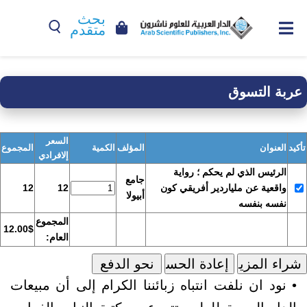
بحث
متقدم
عربة التسوق
السعر
تأكيد
العنوان
المؤلف
الكمية
المجموع
إلافرادي
الرئيس الذي لم يحكم ؛ رواية
جامع
واقعية عن ملياردير أفريقي كون
12
12
أبيولا
نفسه بنفسه
المجموع
12.00$
العام:
• نود ان نلفت انتباه زبائننا الكرام إلى أن مبيعات