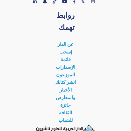
روابط
تهمك
عن الدار
إسحب
قائمة
الإصدارات
الموزعون
انشر كتابك
الأخبار
والمعارض
جائزة
الثقافة
للشباب