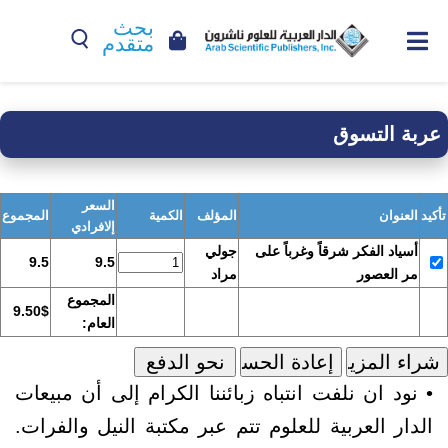
بحث
متقدم
عربة التسوق
السعر
تأكيد
العنوان
المؤلف
الكمية
المجموع
إلافرادي
أسياد الفكر شرقاً وغرباً على
جولي
9.5
9.5
مر العصور
مراد
المجموع
9.50$
العام:
• نود ان نلفت انتباه زبائننا الكرام إلى أن مبيعات
الدار العربية للعلوم تتم عبر مكتبة النيل والفرات.