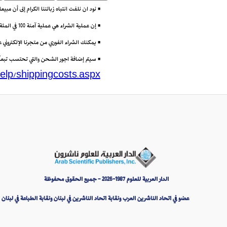
• نود ان نلفت انتباه زبائننا الكرام إلى أن مب
• إن عملية الشراء هي عملية آمنة 100 في المئة باستعمال تقنية (Secure Socket Layer) أو SSL التي تتيح إرسال البيانات مشفرة عبر الانترنت.
• يمكنك الشراء الفوري من متجرنا الإلكتروني
• سيتم إضافة اجور الشحن والتي تحتسب تبعاً لو
elp/shippingcosts.aspx
الدار العربية للعلوم 1987-2026 - جميع الحقوق محفوظة
عضو في اتحاد الناشرين العرب ونقابة اتحاد الناشرين في لبنان ونقابة الطباعة في لبنان