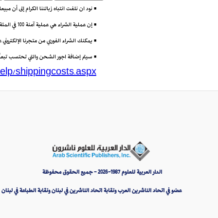
• نود ان نلفت انتباه زبائننا الكرام إلى أن مب
• إن عملية الشراء هي عملية آمنة 100 في المئة باستعمال تقنية (Secure Socket Layer) أو SSL التي تتيح إرسال البيانات مشفرة عبر الانترنت.
• يمكنك الشراء الفوري من متجرنا الإلكتروني
• سيتم إضافة اجور الشحن والتي تحتسب تبعاً لو
elp/shippingcosts.aspx
الدار العربية للعلوم 1987-2026 - جميع الحقوق محفوظة
عضو في اتحاد الناشرين العرب ونقابة اتحاد الناشرين في لبنان ونقابة الطباعة في لبنان