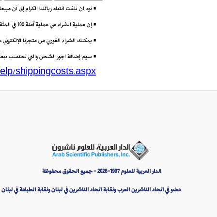
• نود ان نلفت انتباه زبائننا الكرام إلى أن مب
• إن عملية الشراء هي عملية آمنة 100 في المئة باستعمال تقنية (Secure Socket Layer) أو SSL التي تتيح إرسال البيانات مشفرة عبر الانترنت.
• يمكنك الشراء الفوري من متجرنا الإلكتروني
• سيتم إضافة اجور الشحن والتي تحتسب تبعاً لو
elp/shippingcosts.aspx
الدار العربية للعلوم 1987-2026 - جميع الحقوق محفوظة
عضو في اتحاد الناشرين العرب ونقابة اتحاد الناشرين في لبنان ونقابة الطباعة في لبنان